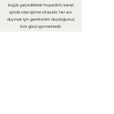
küçük şarj edilebilir hoparlörü kanal
içinde olan işitme cihazıdır, her anı
duymak için gereksinim duyduğunuz
tüm gücü içermektedir.
İşitme cihazı pilleriyle uğraşmanıza
gerek yok, basit bir şarj aleti
hayatınızı kolaylaştırır.
cozumisitmemerkezi@gmail.com
(+90)
533 072 95 34
Söğütlüçeşme Camii Altı, Rasimpaşa,
Söğütlüçeşme Cad. No:131/D, 34714
Kadıköy/İstanbul
© 2026 by Çözüm İşitme Merkezi